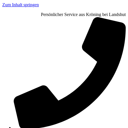
Zum Inhalt springen
Stickerei für Firmen & Vereine
Persönlicher Service aus Kröning bei Landshut
Kurzfristige Bestellungen? Kein Problem.
Langlebige Stickerei – hält auch Industriewäsche stand.
Präzise Stickerei mit modernster Technik
Ideal für Arbeitskleidung & Teamwear
Einheitlicher Auftritt für Ihr Unternehmen
Regional. Persönlich. Zuverlässig.
Express-Bestickung in 24 bis 48 Stunden möglich.
Langlebig & waschbeständig bis 95°C