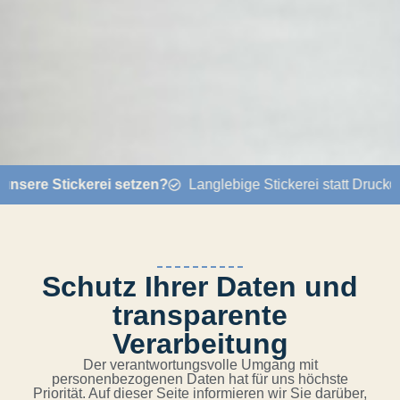
 Stickerei setzen?
Langlebige Stickerei statt Druck
Expr
Schutz Ihrer Daten und
transparente
Verarbeitung
Der verantwortungsvolle Umgang mit
personenbezogenen Daten hat für uns höchste
Priorität. Auf dieser Seite informieren wir Sie darüber,